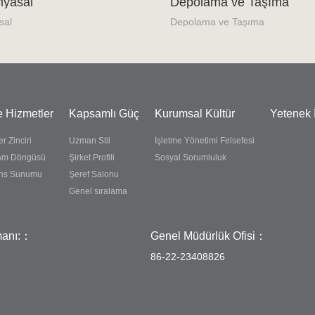
myasal
Depolama ve Taşıma
sal
Depolama ve Taşıma
e Hizmetler
Kapsamlı Güç
Kurumsal Kültür
Yetenek 
 Zinciri
Uzman Stil
İşletme Yönetimi Felsefesi
am Döngüsü
Şirket Profili
Sosyal Sorumluluk
ans Sunumu
Şeref Salonu
Genel sıralama
manı:：
Genel Müdürlük Ofisi：
86-22-23408826