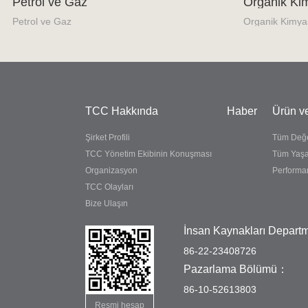
Petrol ve Gaz
Organik Ki
Petrol ve Gaz
Organik Kimya
TCC Hakkında
Haber
Ürün v
Şirket Profili
Tüm Değer
TCC Yönetim Ekibinin Konuşması
Tüm Yaş
Organizasyon
Perform
TCC Olayları
Bize Ulaşın
İnsan Kaynakları Depart
86-22-23408726
Pazarlama Bölümü：
86-10-52613803
Resmi hesap