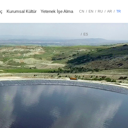
üç
Kurumsal Kültür
Yetenek İşe Alma
CN
/
EN
/
RU
/
AR
/
TR
/
ES